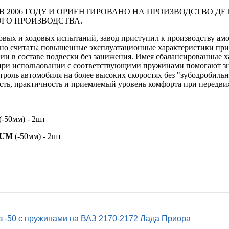
В 2006 ГОДУ И ОРИЕНТИРОВАНО НА ПРОИЗВОДСТВО Д
ГО ПРОИЗВОДСТВА.
довых и ходовых испытаний, завод приступил к производству ам
но считать: повышенные эксплуатационные характеристики пр
нии в составе подвески без занижения. Имея сбалансированные х
 использовании с соответствующими пружинами помогают зна
оль автомобиля на более высоких скоростях без "зубодробильно
ость, практичность и приемлемый уровень комфорта при передв
(-50мм) - 2шт
IUM
(-50мм) - 2шт
 -50 с пружинами на ВАЗ 2170-2172 Лада Приора