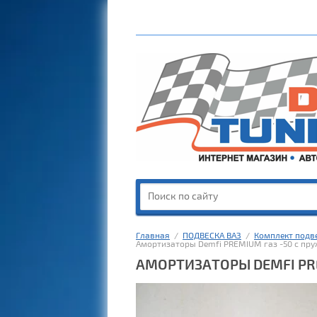
Главная
  /  
ПОДВЕСКА ВАЗ
  /  
Комплект подв
Амортизаторы Demfi PREMIUM газ -50 с пру
АМОРТИЗАТОРЫ DEMFI PRE