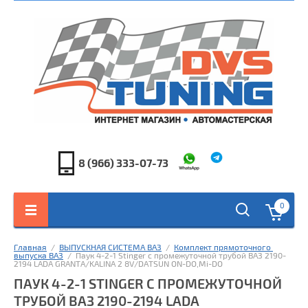
8 (966) 333-07-73
0
Главная
  /  
ВЫПУСКНАЯ СИСТЕМА ВАЗ
  /  
Комплект прямоточного 
выпуска ВАЗ
  /  Паук 4-2-1 Stinger c промежуточной трубой ВАЗ 2190-
2194 LADA GRANTA/KALINA 2 8V/DATSUN ON-DO,Mi-DO
ПАУК 4-2-1 STINGER C ПРОМЕЖУТОЧНОЙ
ТРУБОЙ ВАЗ 2190-2194 LADA